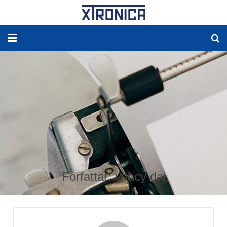
HJEM
OM
LØSNINGER
NY ENERGI
RESERVEDELER
Forfattar:
yancy dai
PRODUCKTER
WORLDWIDE AGENCY
Kontakt OSS