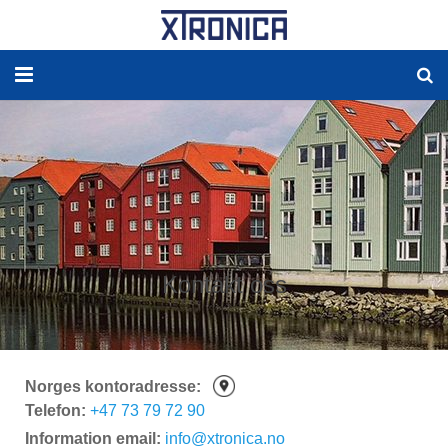
HJEM
OM
LØSNINGER
NY ENERGI
Kontakt oss
RESERVEDELER
PRODUCKTER
Norges kontoradresse:
WORLDWIDE AGENCY
Telefon:
+47 73 79 72 90
Information email:
info@xtronica.no
Kontakt OSS