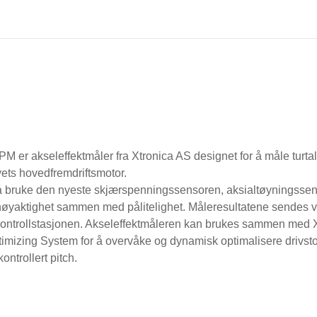
M er akseleffektmåler fra Xtronica AS designet for å måle turtall,
yets hovedfremdriftsmotor.
å bruke den nyeste skjærspenningssensoren, aksialtøyningsse
øyaktighet sammen med pålitelighet.
Måleresultatene sendes via
ontrollstasjonen.
Akseleffektmåleren kan brukes sammen med X
imizing System for å overvåke og dynamisk optimalisere drivstof
ontrollert pitch.