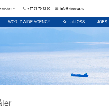
orwegian
+47 73 79 72 90
info@xtronica.no
WORLDWIDE AGENCY
Kontakt OSS
JOBS
åler