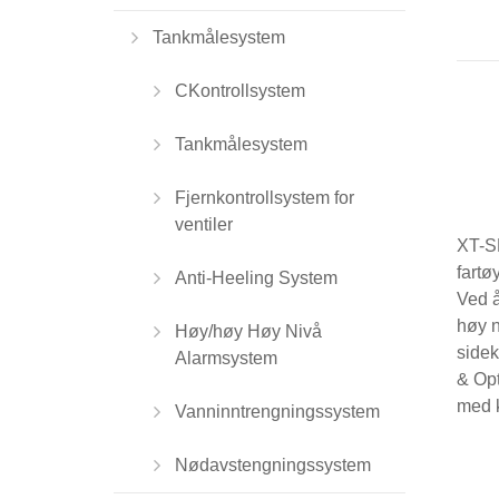
Tankmålesystem
CKontrollsystem
Tankmålesystem
Fjernkontrollsystem for
ventiler
XT-SP
fartø
Anti-Heeling System
Ved 
høy n
Høy/høy Høy Nivå
sidek
Alarmsystem
& Opt
med k
Vanninntrengningssystem
Nødavstengningssystem